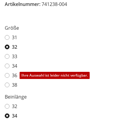
Artikelnummer:
741238-004
Größe
31
32
33
34
36
Ihre Auswahl ist leider nicht verfügbar.
38
Beinlänge
32
34