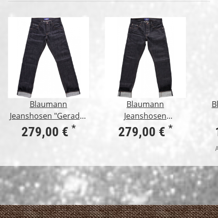
Blaumann
Blaumann
B
Jeanshosen "Gerader
Jeanshosen
Blaumann" 15oz
"Schmaler Blaumann"
*
*
279,00 €
279,00 €
15oz
A