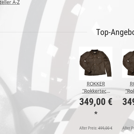
eller A-Z
Top-Angeb
ROKKER
R
"Rokkertech
"Ro
Jacket" Brown
Jack
349,00 €
34
*
Alter Preis:
499,00 €
Alter P