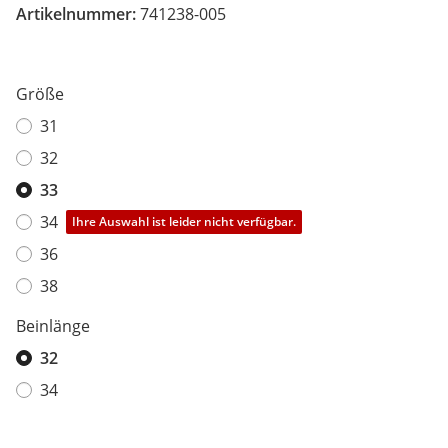
Artikelnummer:
741238-005
Größe
31
32
33
34
Ihre Auswahl ist leider nicht verfügbar.
36
38
Beinlänge
32
34