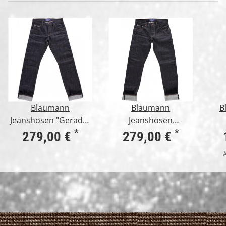
Blaumann
Blaumann
B
Jeanshosen "Gerader
Jeanshosen
Blaumann" 15oz
"Schmaler Blaumann"
*
*
279,00 €
279,00 €
15oz
A