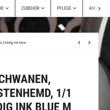
HE
ZUBEHÖR
PFLEGE
ANGEBOTE
 2-fädig ink blue
SCHWANEN,
STENHEMD, 1/1
IG INK BLUE M