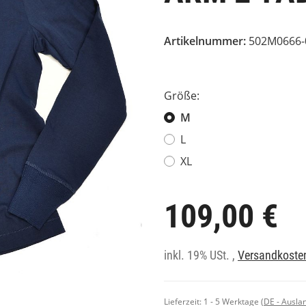
Artikelnummer:
502M0666-
Größe:
M
L
XL
109,00 €
inkl. 19% USt. ,
Versandkosten
Lieferzeit:
1 - 5 Werktage
(DE - Ausla