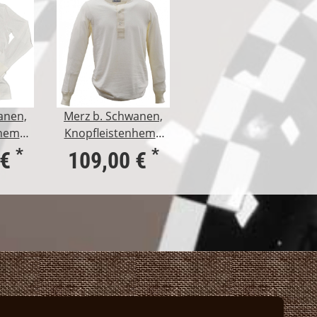
anen,
Merz b. Schwanen,
nhemd
Knopfleistenhemd
ädig,
1/1 Arm, 1-fädig,
*
*
 €
109,00 €
natur