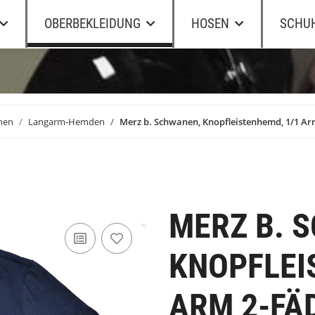
OBERBEKLEIDUNG
HOSEN
SCHU
nen
Langarm-Hemden
Merz b. Schwanen, Knopfleistenhemd, 1/1 Arm
MERZ B. 
KNOPFLEI
ARM 2-FÄD