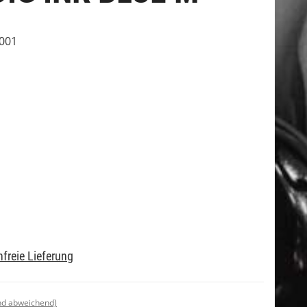
001
freie Lieferung
nd abweichend)