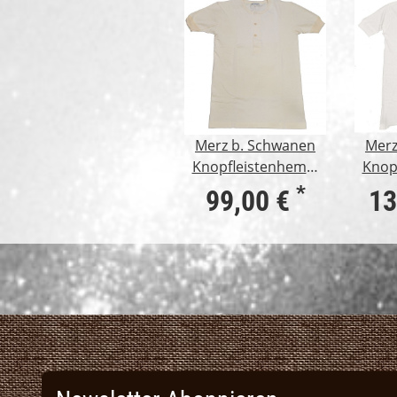
Merz b. Schwanen
Merz
Knopfleistenhemd,
Knop
2-fädig, 1/4 Arm,
1-fä
*
99,00 €
13
natur