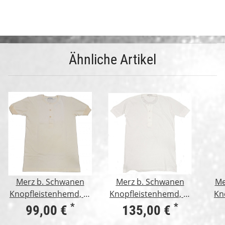
Ähnliche Artikel
Merz b. Schwanen
Merz b. Schwanen
Me
Knopfleistenhemd, 2-
Knopfleistenhemd, 1-
Kn
fädig, 1/4 Arm, natur
fädig, 1/4 Arm, weiß
1/1
*
*
99,00 €
135,00 €