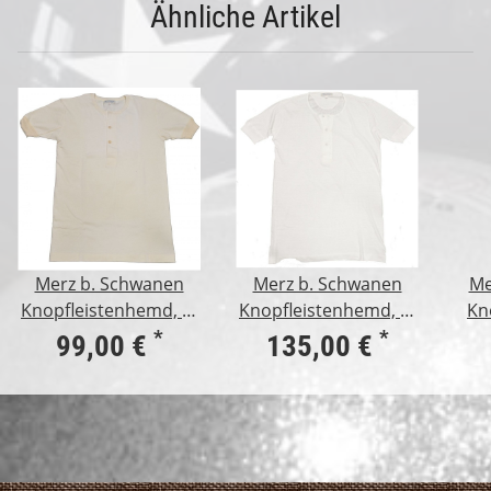
Ähnliche Artikel
Merz b. Schwanen
Merz b. Schwanen
Me
Knopfleistenhemd, 2-
Knopfleistenhemd, 1-
Kn
fädig, 1/4 Arm, natur
fädig, 1/4 Arm, weiß
1/1
*
*
99,00 €
135,00 €