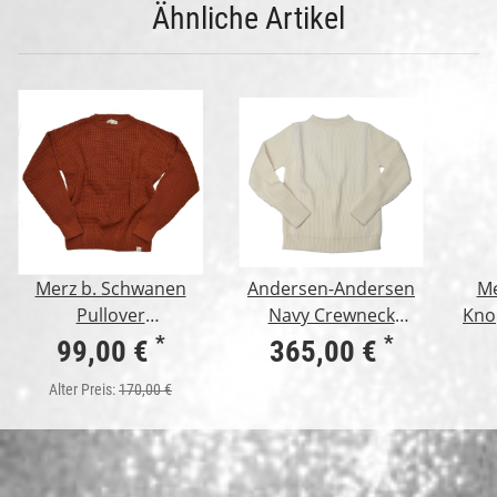
Ähnliche Artikel
Merz b. Schwanen
Andersen-Andersen
Me
Pullover
Navy Crewneck
Kno
Cotton/Cashmere
Offwhite
fäd
*
*
99,00 €
365,00 €
Brick Red
Alter Preis:
170,00 €