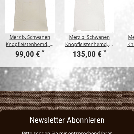
Merz b. Schwanen
Merz b. Schwanen
Me
Knopfleistenhemd, 2-
Knopfleistenhemd, 1-
Kn
fädig, 1/4 Arm, natur
fädig, 1/4 Arm, weiß
1/1
*
*
99,00 €
135,00 €
Newsletter Abonnieren
Bitte senden Sie mir entsprechend Ihrer