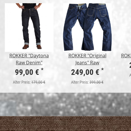
ROKKER "Daytona
ROKKER "Original
ROKK
Raw Denim"
Jeans" Raw
*
*
99,00 €
249,00 €
A
Alter Preis:
179,00 €
Alter Preis:
399,00 €