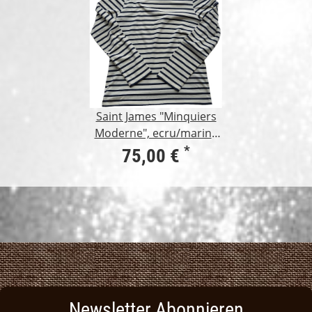
Saint James "Minquiers
Moderne", ecru/marine
XL
*
75,00 €
Newsletter Abonnieren