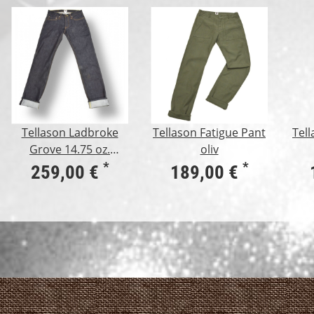
Tellason Ladbroke
Tellason Fatigue Pant
Tell
Grove 14.75 oz.
oliv
Kaihara Mills
*
*
259,00 €
189,00 €