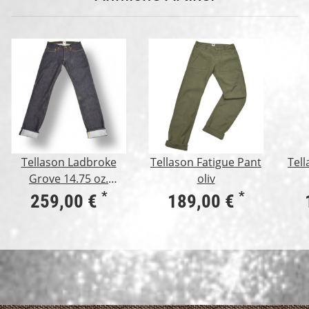
Tellason Ladbroke
Tellason Fatigue Pant
Tell
Grove 14.75 oz.
oliv
Kaihara Mills
*
*
259,00 €
189,00 €