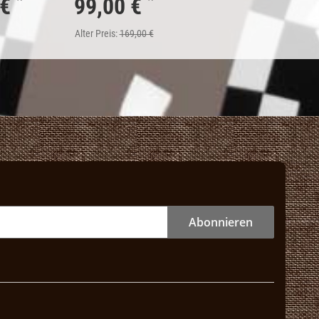
*
*
 €
99,00 €
Alter Preis:
169,00 €
Abonnieren