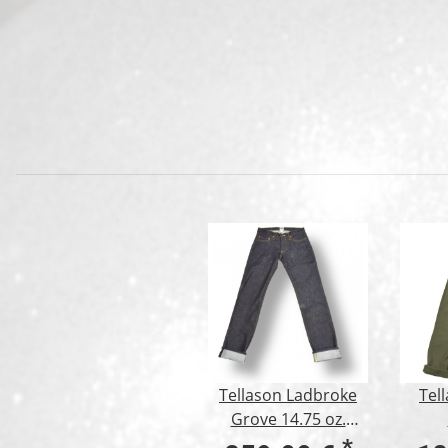
Tellason Ladbroke
Tel
Grove 14.75 oz.
Kaihara Mills