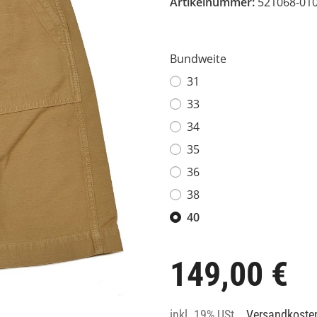
Artikelnummer:
521068-01
Bundweite
31
33
34
35
36
38
40
149,00 €
inkl. 19% USt. ,
Versandkosten