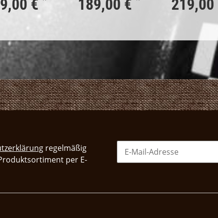
*
*
9,00 €
189,00 €
219,00
tzerklärung
regelmäßig
 Produktsortiment per E-