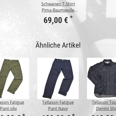
Schwanen T-Shirt
Pima-Baumwolle
deep black XXL
*
69,00 €
Ähnliche Artikel
lason Fatigue
Tellason Fatigue
Tellason To
Pant oliv
Pant Navy
Denim Shi