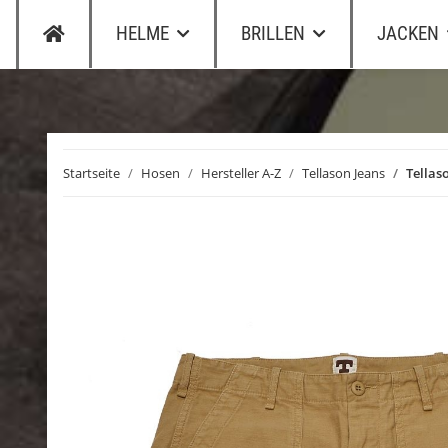
HELME
BRILLEN
JACKEN
Startseite
Hosen
Hersteller A-Z
Tellason Jeans
Tellas