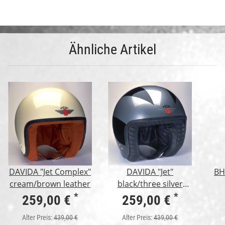
Ähnliche Artikel
DAVIDA "Jet Complex"
DAVIDA "Jet"
BH
cream/brown leather
black/three silver
lines
*
*
259,00 €
259,00 €
Alter Preis:
439,00 €
Alter Preis:
439,00 €