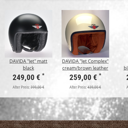
DAVIDA "Jet" matt
DAVIDA "Jet Complex"
black
cream/brown leather
bl
*
*
249,00 €
259,00 €
Alter Preis:
399,00 €
Alter Preis:
439,00 €
A