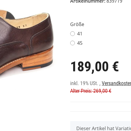
Artikelnummer:
839719
Größe
41
45
189,00 €
inkl. 19% USt. ,
Versandkosten
Alter Preis: 269,00 €
x
Dieser Artikel hat Varia