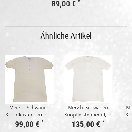
fädig, 1/1 Arm, nature L
*
89,00 €
Ähnliche Artikel
Merz b. Schwanen
Merz b. Schwanen
Me
Knopfleistenhemd, 2-
Knopfleistenhemd, 1-
Kn
fädig, 1/4 Arm, natur
fädig, 1/4 Arm, weiß
1/1
*
*
99,00 €
135,00 €