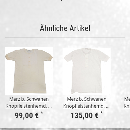
Ähnliche Artikel
Merz b. Schwanen
Merz b. Schwanen
Me
Knopfleistenhemd, 2-
Knopfleistenhemd, 1-
Kn
fädig, 1/4 Arm, natur
fädig, 1/4 Arm, weiß
1/1
*
*
99,00 €
135,00 €