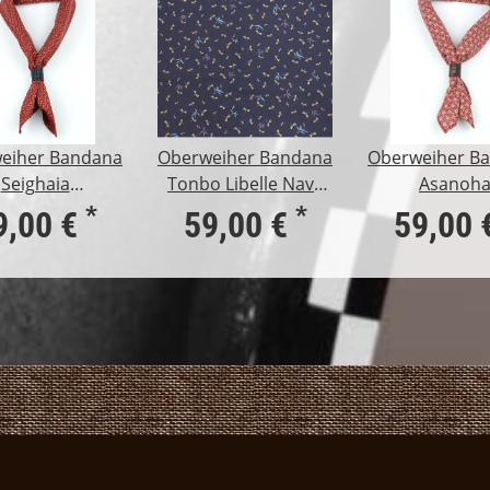
eiher Bandana
Oberweiher Bandana
Oberweiher B
Seighaia
Tonbo Libelle Navy
Asanoh
enmuster Rot
Blue
Sternmuster
*
*
9,00 €
59,00 €
59,00 