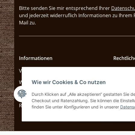
Bitte senden Sie mir entsprechend Ihrer
Datenschu
und jederzeit widerruflich Informationen zu Ihrem
Mail zu.
Informationen
Rechtlich
Versandkosten und Zahlungsarten
Datensch
Wie wir Cookies & Co nutzen
Widerrufsbelehrung
AGB
Muster-Widerrufsformular
Impress
Durch Klicken auf „Alle akzeptieren“ gestatten Sie 
Checkout und Ratenzahlung. Sie können die Einstellu
Rücksendungen
Disclaime
finden Sie unter
Konfigurieren
und in unserer
Datens
Sitemap