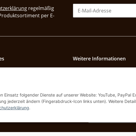
tzerklärung
regelmäßig
 Produktsortiment per E-
es
Weitere Informationen
utz
Größentabellen
Ladengeschäft und Öffnung
um
Über uns
den Einsatz folgender Dienste auf unserer Website: YouTube, PayPal 
ng jederzeit ändern (Fingerabdruck-Icon links unten). Weitere Detail
r
chutzerklärung
.
Vertrag widerrufe