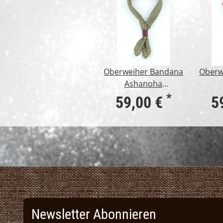
Oberweiher Bandana
Oberw
Ashanoha
Sternmuster
Well
*
59,00 €
5
olive/cream
Newsletter Abonnieren