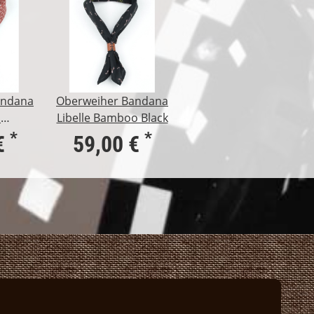
andana
Oberweiher Bandana
a
Libelle Bamboo Black
 Rot
*
*
€
59,00 €