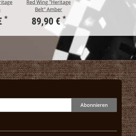
ritage
Red Wing "Heritage
o
Belt" Amber
*
*
€
89,90 €
Abonnieren