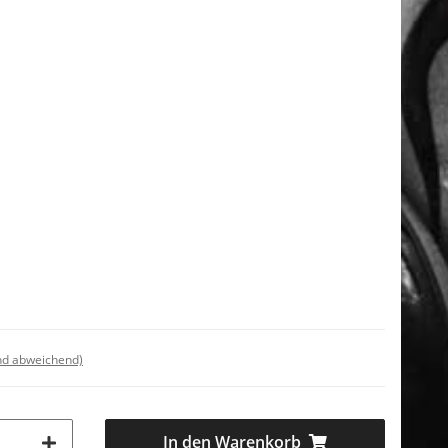
nd abweichend)
In den Warenkorb