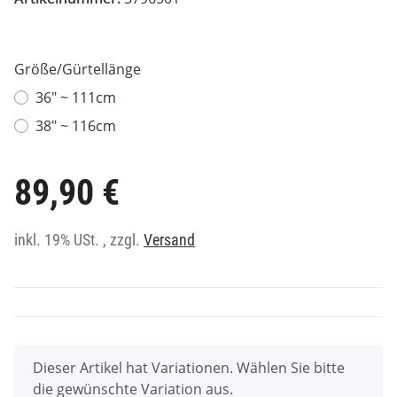
Größe/Gürtellänge
36" ~ 111cm
38" ~ 116cm
89,90 €
inkl. 19% USt. , zzgl.
Versand
x
Dieser Artikel hat Variationen. Wählen Sie bitte
die gewünschte Variation aus.