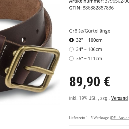
Artikelnummer:
3796502-0
GTIN:
886882887836
Größe/Gürtellänge
32" ~ 100cm
34" ~ 106cm
36" ~ 111cm
89,90 €
inkl. 19% USt. , zzgl.
Versand
Lieferzeit:
1 - 5 Werktage
(DE - Ausla