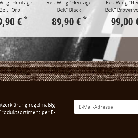
ing "Heritage
Red Wing "Heritage
Red Wing "He
Belt" Oro
Belt" Black
Belt" Brown v
*
*
9,90 €
89,90 €
99,00 
tzerklärung
regelmäßig
 Produktsortiment per E-