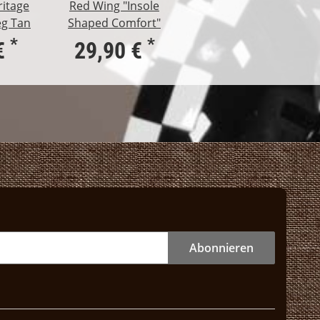
ritage
Red Wing "Insole
eg Tan
Shaped Comfort"
*
*
€
29,90 €
Abonnieren