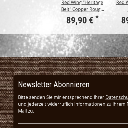
Red Wing "Heritage
Red W
Belt" Copper Rough
& Tough
*
89,90 €
8
Newsletter Abonnieren
Bitte senden Sie mir entsprechend Ihrer
Datenschu
und jederzeit widerruflich Informationen zu Ihrem
Mail zu.