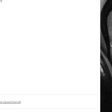
01
nd abweichend)