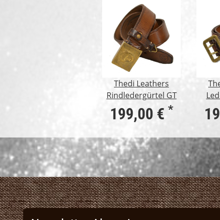
Thedi Leathers
The
Rindledergürtel GT
Led
*
199,00 €
19