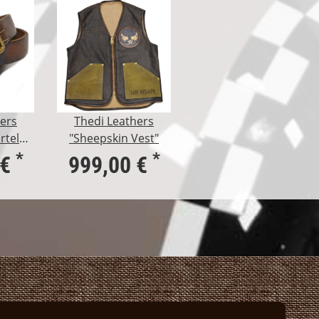
ers
Thedi Leathers
rtel
"Sheepskin Vest"
*
*
 €
999,00 €