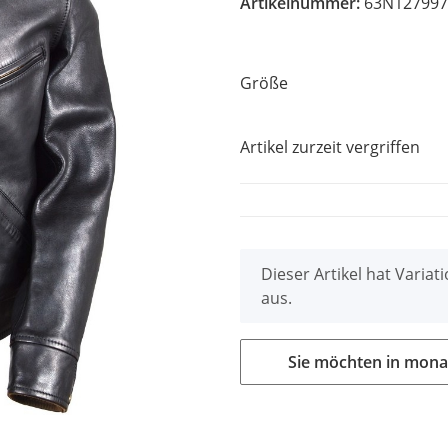
Artikelnummer:
63N127997
Größe
Artikel zurzeit vergriffen
x
Dieser Artikel hat Varia
aus.
Sie möchten in mona