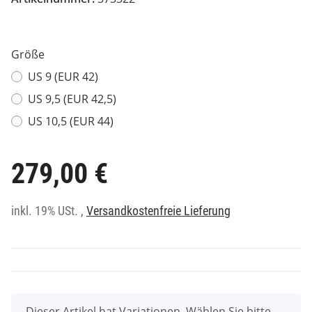
Größe
US 9 (EUR 42)
US 9,5 (EUR 42,5)
US 10,5 (EUR 44)
279,00 €
inkl. 19% USt. ,
Versandkostenfreie Lieferung
x
Dieser Artikel hat Variationen. Wählen Sie bitte