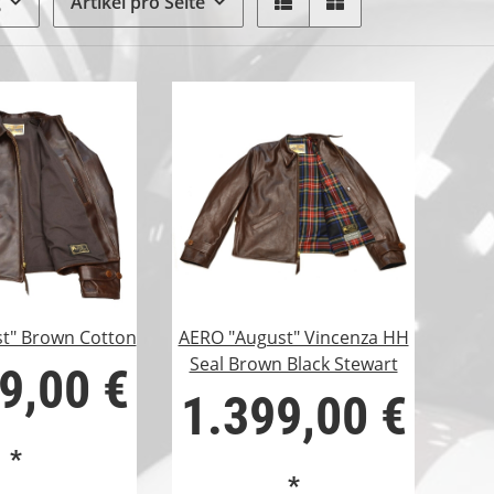
g
Artikel pro Seite
t" Brown Cotton
AERO "August" Vincenza HH
Seal Brown Black Stewart
9,00 €
1.399,00 €
*
*