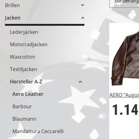
Sortierun
Brillen
Jacken
Lederjacken
Motorradjacken
Waxcotton
Textiljacken
Hersteller A-Z
Aero Leather
AERO "Augus
1.14
Barbour
Blaumann
Manifattura Ceccarelli