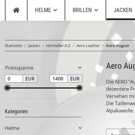
HELME
BRILLEN
JACKEN
Startseite
Jacken
Hersteller A-Z
Aero Leather
Aero August
Aero Au
Preisspanne
EUR
EUR
Die AERO "Aug
dezentere Fr
Versehen mi
Die Taillenw
Alpakawolle.
Kategorien
Helme